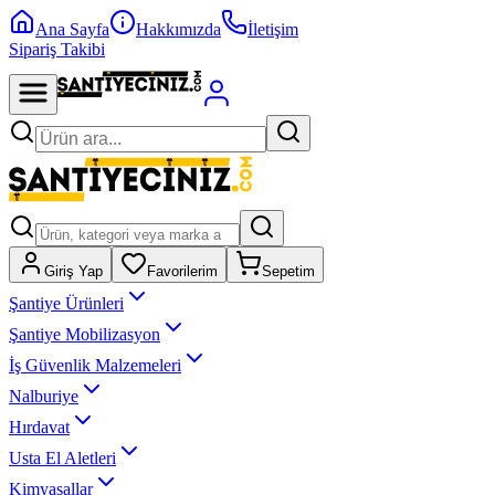
Ana Sayfa
Hakkımızda
İletişim
Sipariş Takibi
Giriş Yap
Favorilerim
Sepetim
Şantiye Ürünleri
Şantiye Mobilizasyon
İş Güvenlik Malzemeleri
Nalburiye
Hırdavat
Usta El Aletleri
Kimyasallar