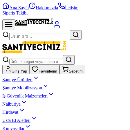
Ana Sayfa
Hakkımızda
İletişim
Sipariş Takibi
Giriş Yap
Favorilerim
Sepetim
Şantiye Ürünleri
Şantiye Mobilizasyon
İş Güvenlik Malzemeleri
Nalburiye
Hırdavat
Usta El Aletleri
Kimyasallar