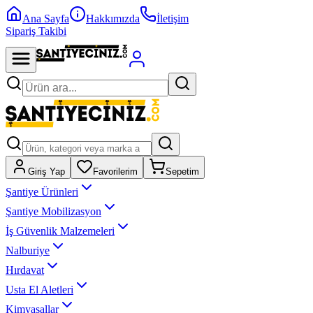
Ana Sayfa
Hakkımızda
İletişim
Sipariş Takibi
Giriş Yap
Favorilerim
Sepetim
Şantiye Ürünleri
Şantiye Mobilizasyon
İş Güvenlik Malzemeleri
Nalburiye
Hırdavat
Usta El Aletleri
Kimyasallar