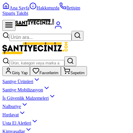
Ana Sayfa
Hakkımızda
İletişim
Sipariş Takibi
Giriş Yap
Favorilerim
Sepetim
Şantiye Ürünleri
Şantiye Mobilizasyon
İş Güvenlik Malzemeleri
Nalburiye
Hırdavat
Usta El Aletleri
Kimyasallar