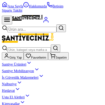
Ana Sayfa
Hakkımızda
İletişim
Sipariş Takibi
Giriş Yap
Favorilerim
Sepetim
Şantiye Ürünleri
Şantiye Mobilizasyon
İş Güvenlik Malzemeleri
Nalburiye
Hırdavat
Usta El Aletleri
Kimyasallar