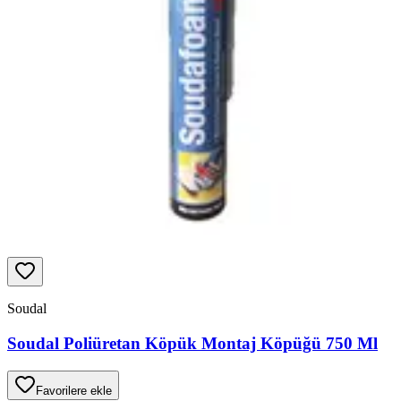
Soudal
Soudal Poliüretan Köpük Montaj Köpüğü 750 Ml
Favorilere ekle