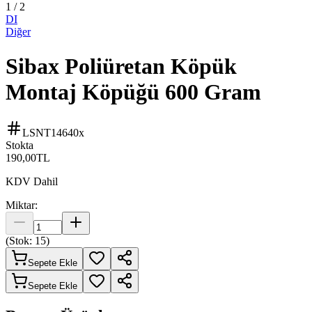
1
/
2
DI
Diğer
Sibax Poliüretan Köpük
Montaj Köpüğü 600 Gram
LSNT14640x
Stokta
190,00
TL
KDV Dahil
Miktar:
(Stok:
15
)
Sepete Ekle
Sepete Ekle