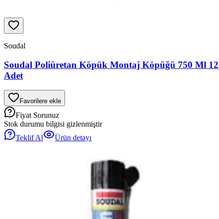
Soudal
Soudal Poliüretan Köpük Montaj Köpüğü 750 Ml 12
Adet
Favorilere ekle
Fiyat Sorunuz
Stok durumu bilgisi gizlenmiştir
Teklif Al
Ürün detayı