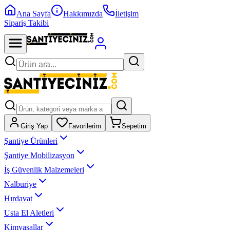
Ana Sayfa
Hakkımızda
İletişim
Sipariş Takibi
Giriş Yap
Favorilerim
Sepetim
Şantiye Ürünleri
Şantiye Mobilizasyon
İş Güvenlik Malzemeleri
Nalburiye
Hırdavat
Usta El Aletleri
Kimyasallar