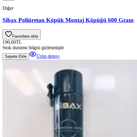
Diğer
Sibax Poliüretan Köpük Montaj Köpüğü 600 Gram
Favorilere ekle
190,00
TL
Stok durumu bilgisi gizlenmiştir
Ürün detayı
Sepete Ekle