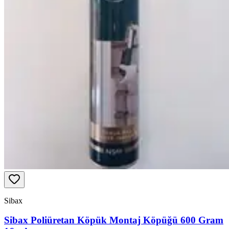
Sibax
Sibax Poliüretan Köpük Montaj Köpüğü 600 Gram