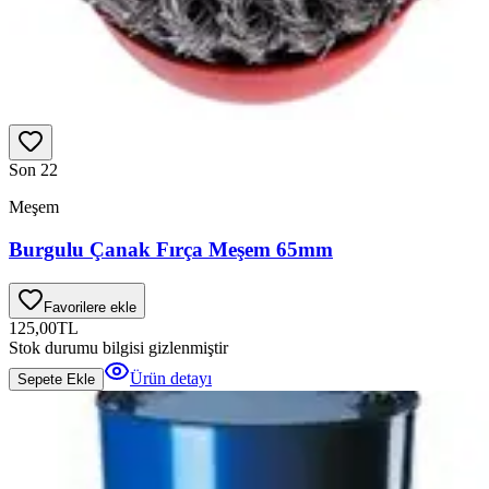
Son 2
2
Meşem
Burgulu Çanak Fırça Meşem 65mm
Favorilere ekle
125,00
TL
Stok durumu bilgisi gizlenmiştir
Ürün detayı
Sepete Ekle