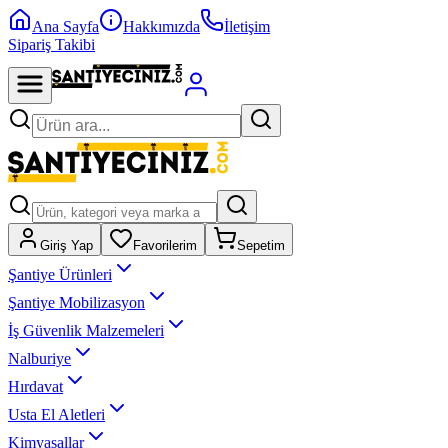
Ana Sayfa
Hakkımızda
İletişim
Sipariş Takibi
Giriş Yap
Favorilerim
Sepetim
Şantiye Ürünleri
Şantiye Mobilizasyon
İş Güvenlik Malzemeleri
Nalburiye
Hırdavat
Usta El Aletleri
Kimyasallar