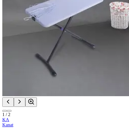
1
/
2
KA
Kanat