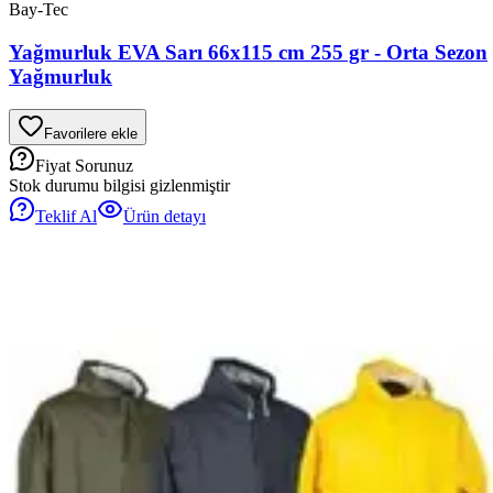
Bay-Tec
Yağmurluk EVA Sarı 66x115 cm 255 gr - Orta Sezon
Yağmurluk
Favorilere ekle
Fiyat Sorunuz
Stok durumu bilgisi gizlenmiştir
Teklif Al
Ürün detayı