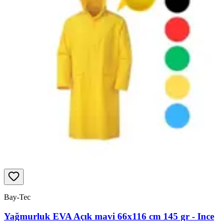
Bay-Tec
Yağmurluk EVA Açık mavi 66x116 cm 145 gr - Ince