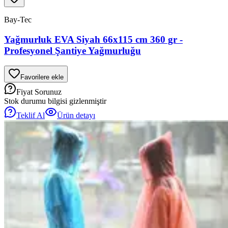
Bay-Tec
Yağmurluk EVA Siyah 66x115 cm 360 gr -
Profesyonel Şantiye Yağmurluğu
Favorilere ekle
Fiyat Sorunuz
Stok durumu bilgisi gizlenmiştir
Teklif Al
Ürün detayı