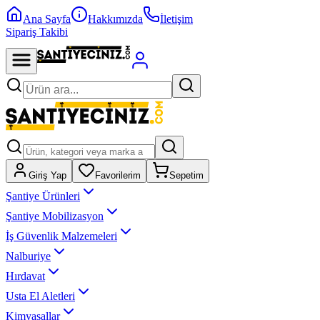
Ana Sayfa
Hakkımızda
İletişim
Sipariş Takibi
Giriş Yap
Favorilerim
Sepetim
Şantiye Ürünleri
Şantiye Mobilizasyon
İş Güvenlik Malzemeleri
Nalburiye
Hırdavat
Usta El Aletleri
Kimyasallar