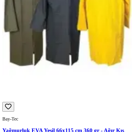
Bay-Tec
Yağmurluk EVA Yeşil 66x115 cm 360 gr - Ağır Kış