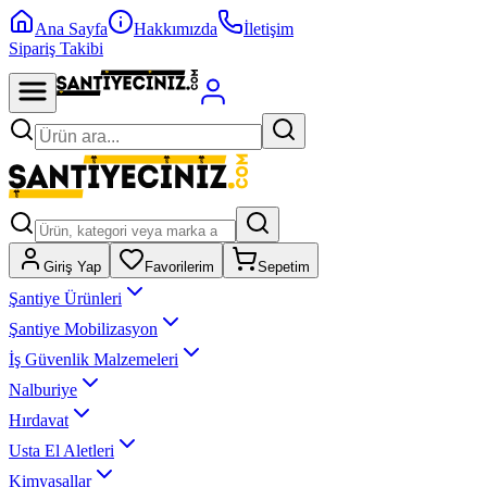
Ana Sayfa
Hakkımızda
İletişim
Sipariş Takibi
Giriş Yap
Favorilerim
Sepetim
Şantiye Ürünleri
Şantiye Mobilizasyon
İş Güvenlik Malzemeleri
Nalburiye
Hırdavat
Usta El Aletleri
Kimyasallar