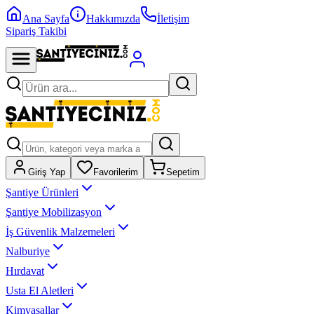
Ana Sayfa
Hakkımızda
İletişim
Sipariş Takibi
Giriş Yap
Favorilerim
Sepetim
Şantiye Ürünleri
Şantiye Mobilizasyon
İş Güvenlik Malzemeleri
Nalburiye
Hırdavat
Usta El Aletleri
Kimyasallar