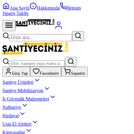
Ana Sayfa
Hakkımızda
İletişim
Sipariş Takibi
Giriş Yap
Favorilerim
Sepetim
Şantiye Ürünleri
Şantiye Mobilizasyon
İş Güvenlik Malzemeleri
Nalburiye
Hırdavat
Usta El Aletleri
Kimyasallar