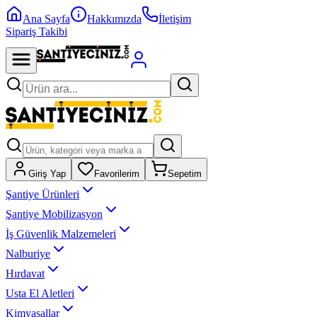
Ana Sayfa
Hakkımızda
İletişim
Sipariş Takibi
Giriş Yap
Favorilerim
Sepetim
Şantiye Ürünleri
Şantiye Mobilizasyon
İş Güvenlik Malzemeleri
Nalburiye
Hırdavat
Usta El Aletleri
Kimyasallar