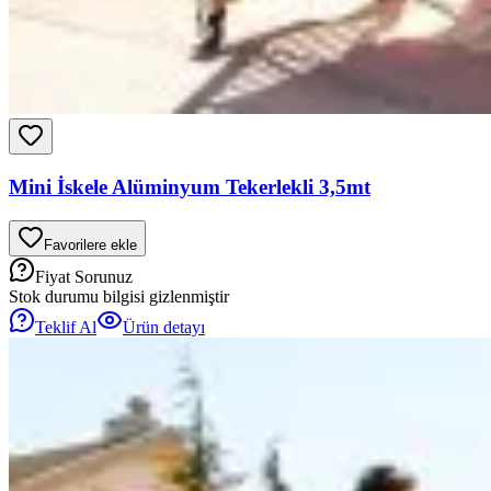
Mini İskele Alüminyum Tekerlekli 3,5mt
Favorilere ekle
Fiyat Sorunuz
Stok durumu bilgisi gizlenmiştir
Teklif Al
Ürün detayı