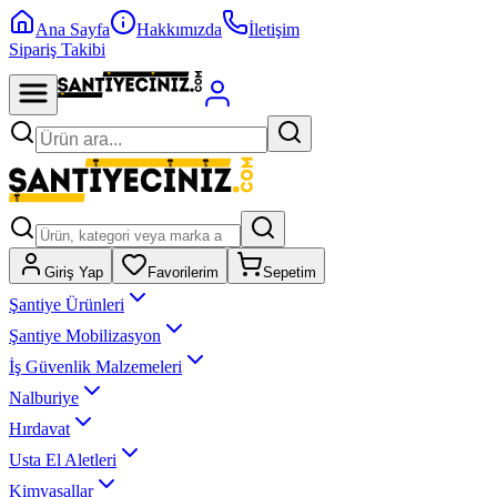
Ana Sayfa
Hakkımızda
İletişim
Sipariş Takibi
Giriş Yap
Favorilerim
Sepetim
Şantiye Ürünleri
Şantiye Mobilizasyon
İş Güvenlik Malzemeleri
Nalburiye
Hırdavat
Usta El Aletleri
Kimyasallar